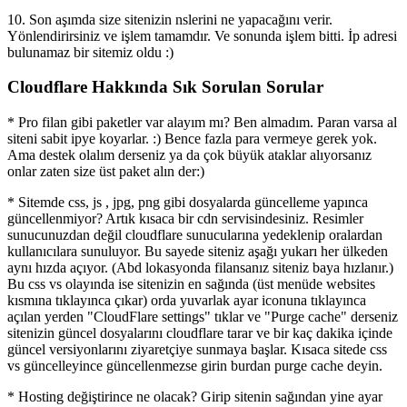
10. Son aşımda size sitenizin nslerini ne yapacağını verir.
Yönlendirirsiniz ve işlem tamamdır. Ve sonunda işlem bitti. İp adresi
bulunamaz bir sitemiz oldu :)
Cloudflare Hakkında Sık Sorulan Sorular
* Pro filan gibi paketler var alayım mı? Ben almadım. Paran varsa al
siteni sabit ipye koyarlar. :) Bence fazla para vermeye gerek yok.
Ama destek olalım derseniz ya da çok büyük ataklar alıyorsanız
onlar zaten size üst paket alın der:)
* Sitemde css, js , jpg, png gibi dosyalarda güncelleme yapınca
güncellenmiyor? Artık kısaca bir cdn servisindesiniz. Resimler
sunucunuzdan değil cloudflare sunucularına yedeklenip oralardan
kullanıcılara sunuluyor. Bu sayede siteniz aşağı yukarı her ülkeden
aynı hızda açıyor. (Abd lokasyonda filansanız siteniz baya hızlanır.)
Bu css vs olayında ise sitenizin en sağında (üst menüde websites
kısmına tıklayınca çıkar) orda yuvarlak ayar iconuna tıklayınca
açılan yerden "CloudFlare settings" tıklar ve "Purge cache" derseniz
sitenizin güncel dosyalarını cloudflare tarar ve bir kaç dakika içinde
güncel versiyonlarını ziyaretçiye sunmaya başlar. Kısaca sitede css
vs güncelleyince güncellenmezse girin burdan purge cache deyin.
* Hosting değiştirince ne olacak? Girip sitenin sağından yine ayar