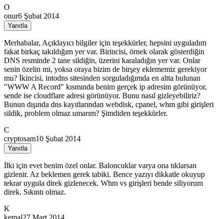
O
onur
6 Şubat 2014
Yanıtla
Merhabalar, Açıklayıcı bilgiler için teşekkürler, hepsini uyguladım
fakat birkaç takıldığım yer var. Birincisi, örnek olarak gösterdiğin
DNS resminde 2 tane sildiğin, üzerini karaladığın yer var. Onlar
senin özelin mi, yoksa oraya bizim de birşey eklememiz gerekiyor
mu? İkincisi, intodns sitesinden sorguladığımda en altta bulunan
"WWW A Record" kısmında benim gerçek ip adresim görünüyor,
sende ise cloudflare adresi görünüyor. Bunu nasıl gizleyebiliriz?
Bunun dışında dns kayıtlarından webdisk, cpanel, whm gibi girişleri
sildik, problem olmaz umarım? Şimdiden teşekkürler.
C
cryptosam
10 Şubat 2014
Yanıtla
İlki için evet benim özel onlar. Baloncuklar varya ona tıklarsan
gizlenir. Az beklemen gerek tabiki. Bence yazıyı dikkatle okuyup
tekrar uygula direk gizlenecek. Whm vs girişleri bende siliyorum
direk. Sıkıntı olmaz.
K
kemal
27 Mart 2014