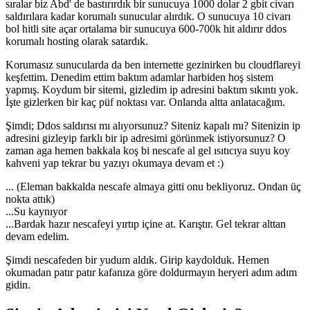
sıralar biz Abd' de bastırırdık bir sunucuya 1000 dolar 2 gbit civarı
saldırılara kadar korumalı sunucular alırdık. O sunucuya 10 civarı
bol hitli site açar ortalama bir sunucuya 600-700k hit aldırır ddos
korumalı hosting olarak satardık.
Korumasız sunucularda da ben internette gezinirken bu cloudflareyi
keşfettim. Denedim ettim baktım adamlar harbiden hoş sistem
yapmış. Koydum bir sitemi, gizledim ip adresini baktım sıkıntı yok.
İşte gizlerken bir kaç püf noktası var. Onlarıda altta anlatacağım.
Şimdi; Ddos saldırısı mı alıyorsunuz? Siteniz kapalı mı? Sitenizin ip
adresini gizleyip farklı bir ip adresimi görünmek istiyorsunuz? O
zaman aga hemen bakkala koş bi nescafe al gel ısıtıcıya suyu koy
kahveni yap tekrar bu yazıyı okumaya devam et :)
... (Eleman bakkalda nescafe almaya gitti onu bekliyoruz. Ondan üç
nokta attık)
...Su kaynıyor
...Bardak hazır nescafeyi yırtıp içine at. Karıştır. Gel tekrar alttan
devam edelim.
Şimdi nescafeden bir yudum aldık. Girip kaydolduk. Hemen
okumadan patır patır kafanıza göre doldurmayın heryeri adım adım
gidin.