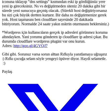
iconuna tıklayıp "dns settings" kısmından eski ip gördüğünüz yere
yeni ip gireceksiniz. Ns vs değiştirmeden siteniz 20 dakika gibi bir
sürede yeni sunucuya geçmiş olacak. (Sürekli host değiştiriyorsanız
bu sizi çok büyük dertten kurtarır. Bir daha ns değiştirmenize gerek
yok. Host taşımasını ben cloudflare sayesinde 20 dakikada
bitiriyorum. Normalde 24 saate yakın nslerin oturmasını beklersiniz.)
*Wordpress için kullanıcıların gerçek ip adresleri görünmez koruma
altındayken. Yani yorumu gönderen ip cloudflare ip adresi çıkar. Bu
durumda cloudflare wordpress plugini var onu kurun.
Adres:
http://goo.gl/4GVQJ7
Gibi gibi. Sorunuz varsa sorun alttan Rıfkıyla yanıtlamaya uğraşırız
:) Rıfkı çocuğa selam söyle yengeyi öpüver diyor. Haydi selametle.
:)
Paylaş