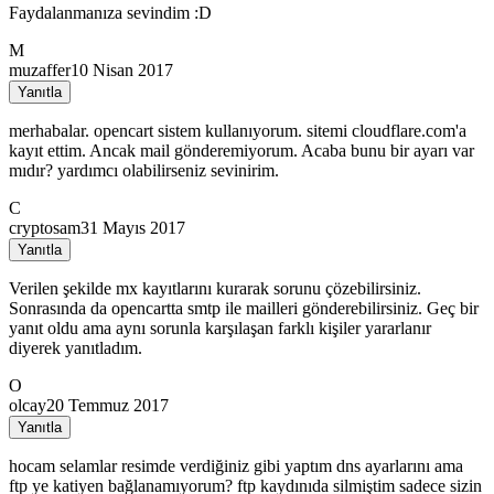
Faydalanmanıza sevindim :D
M
muzaffer
10 Nisan 2017
Yanıtla
merhabalar. opencart sistem kullanıyorum. sitemi cloudflare.com'a
kayıt ettim. Ancak mail gönderemiyorum. Acaba bunu bir ayarı var
mıdır? yardımcı olabilirseniz sevinirim.
C
cryptosam
31 Mayıs 2017
Yanıtla
Verilen şekilde mx kayıtlarını kurarak sorunu çözebilirsiniz.
Sonrasında da opencartta smtp ile mailleri gönderebilirsiniz. Geç bir
yanıt oldu ama aynı sorunla karşılaşan farklı kişiler yararlanır
diyerek yanıtladım.
O
olcay
20 Temmuz 2017
Yanıtla
hocam selamlar resimde verdiğiniz gibi yaptım dns ayarlarını ama
ftp ye katiyen bağlanamıyorum? ftp kaydınıda silmiştim sadece sizin