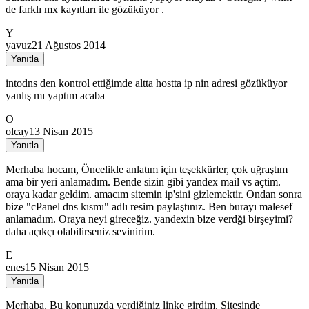
de farklı mx kayıtları ile gözüküyor .
Y
yavuz
21 Ağustos 2014
Yanıtla
intodns den kontrol ettiğimde altta hostta ip nin adresi gözüküyor
yanlış mı yaptım acaba
O
olcay
13 Nisan 2015
Yanıtla
Merhaba hocam, Öncelikle anlatım için teşekkürler, çok uğraştım
ama bir yeri anlamadım. Bende sizin gibi yandex mail vs açtim.
oraya kadar geldim. amacım sitemin ip'sini gizlemektir. Ondan sonra
bize "cPanel dns kısmı" adlı resim paylaştınız. Ben burayı malesef
anlamadım. Oraya neyi gireceğiz. yandexin bize verdği birşeyimi?
daha açıkçı olabilirseniz sevinirim.
E
enes
15 Nisan 2015
Yanıtla
Merhaba, Bu konunuzda verdiğiniz linke girdim. Sitesinde