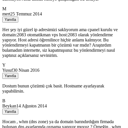
M
mert
25 Temmuz 2014
Yanıtla
Her şey iyi güzel ip adresimizi saklıyorum ama cpanel kurulu ve
domain:2083 otomatikman vps host:2083 olarak yönlendirme
yapıyor. Host adresi öğrenilince hiçbir anlamı kalmıyor. Bu
yönlendirmeyi kapatmanın bir çözümü var mıdır? Araştırdım
bulamadım internette, siz kapatmışsınız bu yönlendirmeyi nasıl
yaptınız açıklarsanız sevinirim.
Y
Yusuf
30 Nisan 2016
Yanıtla
Dostum bunun çözümü çok basit. Hostname ayarlayarak
yapabilirsin.
B
Beykan
14 Ağustos 2014
Yanıtla
Hocam , whm (dns zone) ya da domain barındırdığım firmada
bulunan dns ayarlarında oynama yapıyor muyuz ? Örneğin , whm