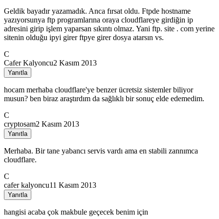
Geldik bayadır yazamadık. Anca fırsat oldu. Ftpde hostname
yazıyorsunya ftp programlarına oraya cloudflareye girdiğin ip
adresini girip işlem yaparsan sıkıntı olmaz. Yani ftp. site . com yerine
sitenin olduğu ipyi girer ftpye girer dosya atarsın vs.
C
Cafer Kalyoncu
2 Kasım 2013
Yanıtla
hocam merhaba cloudflare'ye benzer ücretsiz sistemler biliyor
musun? ben biraz araştırdım da sağlıklı bir sonuç elde edemedim.
C
cryptosam
2 Kasım 2013
Yanıtla
Merhaba. Bir tane yabancı servis vardı ama en stabili zannımca
cloudflare.
C
cafer kalyoncu
11 Kasım 2013
Yanıtla
hangisi acaba çok makbule geçecek benim için