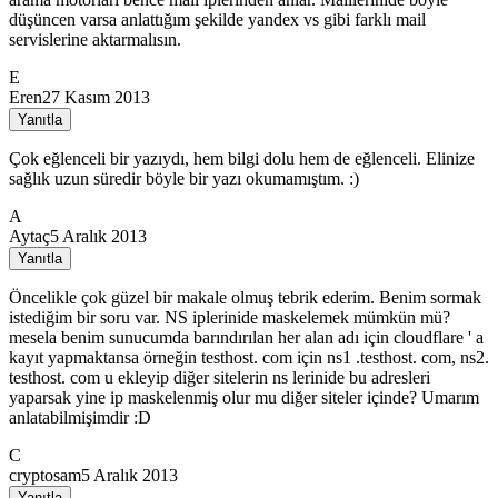
düşüncen varsa anlattığım şekilde yandex vs gibi farklı mail
servislerine aktarmalısın.
E
Eren
27 Kasım 2013
Yanıtla
Çok eğlenceli bir yazıydı, hem bilgi dolu hem de eğlenceli. Elinize
sağlık uzun süredir böyle bir yazı okumamıştım. :)
A
Aytaç
5 Aralık 2013
Yanıtla
Öncelikle çok güzel bir makale olmuş tebrik ederim. Benim sormak
istediğim bir soru var. NS iplerinide maskelemek mümkün mü?
mesela benim sunucumda barındırılan her alan adı için cloudflare ' a
kayıt yapmaktansa örneğin testhost. com için ns1 .testhost. com, ns2.
testhost. com u ekleyip diğer sitelerin ns lerinide bu adresleri
yaparsak yine ip maskelenmiş olur mu diğer siteler içinde? Umarım
anlatabilmişimdir :D
C
cryptosam
5 Aralık 2013
Yanıtla