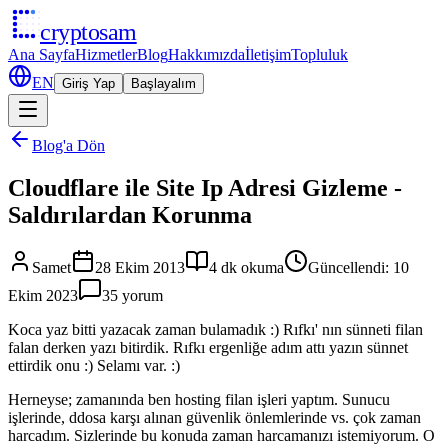
cryptosam
Ana Sayfa
Hizmetler
Blog
Hakkımızda
İletişim
Topluluk
EN
Giriş Yap
Başlayalım
Blog'a Dön
Cloudflare ile Site Ip Adresi Gizleme -
Saldırılardan Korunma
Samet
28 Ekim 2013
4 dk okuma
Güncellendi
:
10
Ekim 2023
35
yorum
Koca yaz bitti yazacak zaman bulamadık :) Rıfkı' nın sünneti filan
falan derken yazı bitirdik. Rıfkı ergenliğe adım attı yazın sünnet
ettirdik onu :) Selamı var. :)
Herneyse; zamanında ben hosting filan işleri yaptım. Sunucu
işlerinde, ddosa karşı alınan güvenlik önlemlerinde vs. çok zaman
harcadım. Sizlerinde bu konuda zaman harcamanızı istemiyorum. O