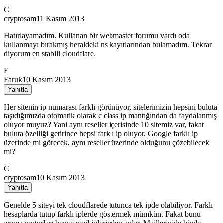
C
cryptosam
11 Kasım 2013
Hatırlayamadım. Kullanan bir webmaster forumu vardı oda
kullanmayı bırakmış heraldeki ns kayıtlarından bulamadım. Tekrar
diyorum en stabili cloudflare.
F
Faruk
10 Kasım 2013
Yanıtla
Her sitenin ip numarası farklı görünüyor, sitelerimizin hepsini buluta
taşıdığımızda otomatik olarak c class ip mantığından da faydalanmış
oluyor muyuz? Yani aynı reseller içerisinde 10 sitemiz var, fakat
buluta özelliği getirince hepsi farklı ip oluyor. Google farklı ip
üzerinde mi görecek, aynı reseller üzerinde olduğunu çözebilecek
mi?
C
cryptosam
10 Kasım 2013
Yanıtla
Genelde 5 siteyi tek cloudflarede tutunca tek ipde olabiliyor. Farklı
hesaplarda tutup farklı iplerde göstermek mümkün. Fakat bunu
arama motorları bence mail iplerinden anlar. Maillerinide böyle