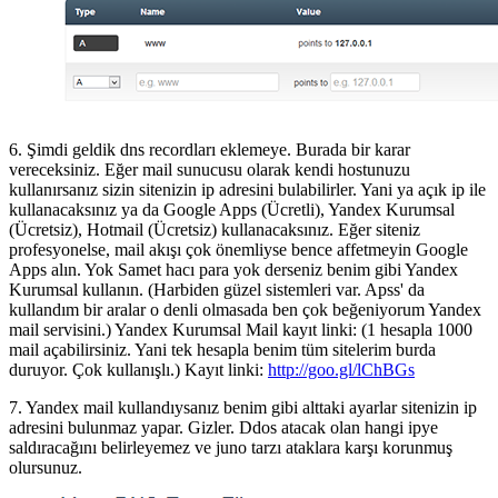
6. Şimdi geldik dns recordları eklemeye. Burada bir karar
vereceksiniz. Eğer mail sunucusu olarak kendi hostunuzu
kullanırsanız sizin sitenizin ip adresini bulabilirler. Yani ya açık ip ile
kullanacaksınız ya da Google Apps (Ücretli), Yandex Kurumsal
(Ücretsiz), Hotmail (Ücretsiz) kullanacaksınız. Eğer siteniz
profesyonelse, mail akışı çok önemliyse bence affetmeyin Google
Apps alın. Yok Samet hacı para yok derseniz benim gibi Yandex
Kurumsal kullanın. (Harbiden güzel sistemleri var. Apss' da
kullandım bir aralar o denli olmasada ben çok beğeniyorum Yandex
mail servisini.) Yandex Kurumsal Mail kayıt linki: (1 hesapla 1000
mail açabilirsiniz. Yani tek hesapla benim tüm sitelerim burda
duruyor. Çok kullanışlı.) Kayıt linki:
http://goo.gl/lChBGs
7. Yandex mail kullandıysanız benim gibi alttaki ayarlar sitenizin ip
adresini bulunmaz yapar. Gizler. Ddos atacak olan hangi ipye
saldıracağını belirleyemez ve juno tarzı ataklara karşı korunmuş
olursunuz.