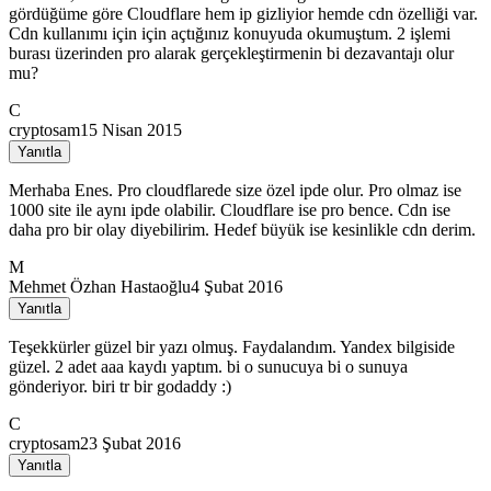
gördüğüme göre Cloudflare hem ip gizliyior hemde cdn özelliği var.
Cdn kullanımı için için açtığınız konuyuda okumuştum. 2 işlemi
burası üzerinden pro alarak gerçekleştirmenin bi dezavantajı olur
mu?
C
cryptosam
15 Nisan 2015
Yanıtla
Merhaba Enes. Pro cloudflarede size özel ipde olur. Pro olmaz ise
1000 site ile aynı ipde olabilir. Cloudflare ise pro bence. Cdn ise
daha pro bir olay diyebilirim. Hedef büyük ise kesinlikle cdn derim.
M
Mehmet Özhan Hastaoğlu
4 Şubat 2016
Yanıtla
Teşekkürler güzel bir yazı olmuş. Faydalandım. Yandex bilgiside
güzel. 2 adet aaa kaydı yaptım. bi o sunucuya bi o sunuya
gönderiyor. biri tr bir godaddy :)
C
cryptosam
23 Şubat 2016
Yanıtla