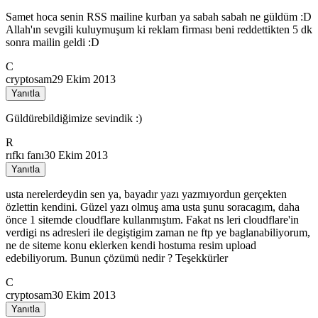
Samet hoca senin RSS mailine kurban ya sabah sabah ne güldüm :D
Allah'ın sevgili kuluymuşum ki reklam firması beni reddettikten 5 dk
sonra mailin geldi :D
C
cryptosam
29 Ekim 2013
Yanıtla
Güldürebildiğimize sevindik :)
R
rıfkı fanı
30 Ekim 2013
Yanıtla
usta nerelerdeydin sen ya, bayadır yazı yazmıyordun gerçekten
özlettin kendini. Güzel yazı olmuş ama usta şunu soracagım, daha
önce 1 sitemde cloudflare kullanmıştım. Fakat ns leri cloudflare'in
verdigi ns adresleri ile degiştigim zaman ne ftp ye baglanabiliyorum,
ne de siteme konu eklerken kendi hostuma resim upload
edebiliyorum. Bunun çözümü nedir ? Teşekkürler
C
cryptosam
30 Ekim 2013
Yanıtla