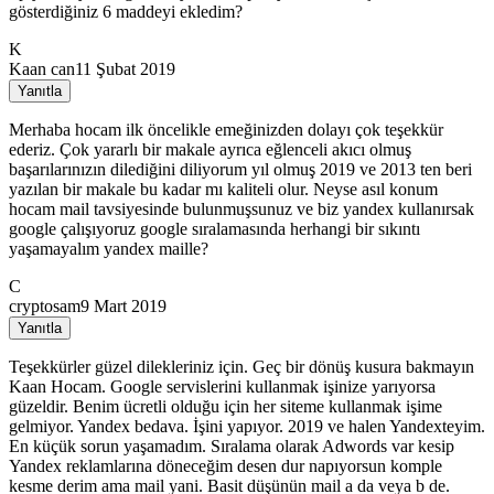
gösterdiğiniz 6 maddeyi ekledim?
K
Kaan can
11 Şubat 2019
Yanıtla
Merhaba hocam ilk öncelikle emeğinizden dolayı çok teşekkür
ederiz. Çok yararlı bir makale ayrıca eğlenceli akıcı olmuş
başarılarınızın dilediğini diliyorum yıl olmuş 2019 ve 2013 ten beri
yazılan bir makale bu kadar mı kaliteli olur. Neyse asıl konum
hocam mail tavsiyesinde bulunmuşsunuz ve biz yandex kullanırsak
google çalışıyoruz google sıralamasında herhangi bir sıkıntı
yaşamayalım yandex maille?
C
cryptosam
9 Mart 2019
Yanıtla
Teşekkürler güzel dilekleriniz için. Geç bir dönüş kusura bakmayın
Kaan Hocam. Google servislerini kullanmak işinize yarıyorsa
güzeldir. Benim ücretli olduğu için her siteme kullanmak işime
gelmiyor. Yandex bedava. İşini yapıyor. 2019 ve halen Yandexteyim.
En küçük sorun yaşamadım. Sıralama olarak Adwords var kesip
Yandex reklamlarına döneceğim desen dur napıyorsun komple
kesme derim ama mail yani. Basit düşünün mail a da veya b de.