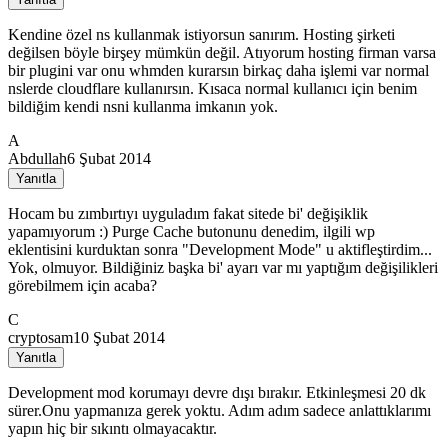
Kendine özel ns kullanmak istiyorsun sanırım. Hosting şirketi
değilsen böyle birşey mümkün değil. Atıyorum hosting firman varsa
bir plugini var onu whmden kurarsın birkaç daha işlemi var normal
nslerde cloudflare kullanırsın. Kısaca normal kullanıcı için benim
bildiğim kendi nsni kullanma imkanın yok.
A
Abdullah
6 Şubat 2014
Yanıtla
Hocam bu zımbırtıyı uyguladım fakat sitede bi' değişiklik
yapamıyorum :) Purge Cache butonunu denedim, ilgili wp
eklentisini kurduktan sonra "Development Mode" u aktifleştirdim...
Yok, olmuyor. Bildiğiniz başka bi' ayarı var mı yaptığım değişilikleri
görebilmem için acaba?
C
cryptosam
10 Şubat 2014
Yanıtla
Development mod korumayı devre dışı bırakır. Etkinleşmesi 20 dk
sürer.Onu yapmanıza gerek yoktu. Adım adım sadece anlattıklarımı
yapın hiç bir sıkıntı olmayacaktır.