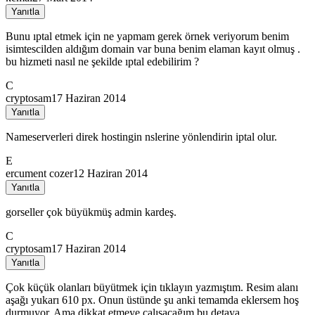
Yanıtla
Bunu ıptal etmek için ne yapmam gerek örnek veriyorum benim
isimtescilden aldığım domain var buna benim elaman kayıt olmuş .
bu hizmeti nasıl ne şekilde ıptal edebilirim ?
C
cryptosam
17 Haziran 2014
Yanıtla
Nameserverleri direk hostingin nslerine yönlendirin iptal olur.
E
ercument cozer
12 Haziran 2014
Yanıtla
gorseller çok büyükmüş admin kardeş.
C
cryptosam
17 Haziran 2014
Yanıtla
Çok küçük olanları büyütmek için tıklayın yazmıştım. Resim alanı
aşağı yukarı 610 px. Onun üstünde şu anki temamda eklersem hoş
durmuyor. Ama dikkat etmeye çalışacağım bu detaya.